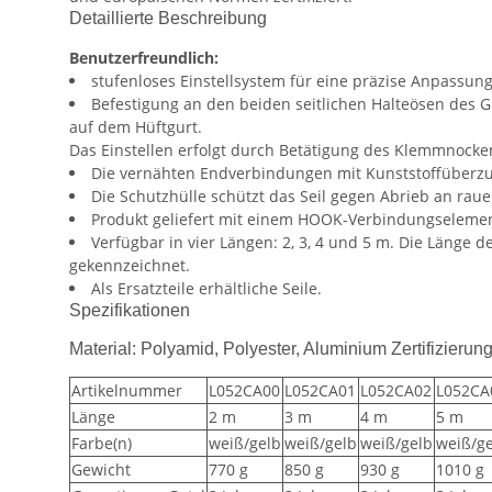
Detaillierte Beschreibung
Benutzerfreundlich:
stufenloses Einstellsystem für eine präzise Anpassun
Befestigung an den beiden seitlichen Halteösen des 
auf dem Hüftgurt.
Das Einstellen erfolgt durch Betätigung des Klemmnocke
Die vernähten Endverbindungen mit Kunststoffüberzug
Die Schutzhülle schützt das Seil gegen Abrieb an raue
Produkt geliefert mit einem HOOK-Verbindungselement
Verfügbar in vier Längen: 2, 3, 4 und 5 m. Die Läng
gekennzeichnet.
Als Ersatzteile erhältliche Seile.
Spezifikationen
Material: Polyamid, Polyester, Aluminium Zertifizie
Artikelnummer
L052CA00
L052CA01
L052CA02
L052CA
Länge
2 m
3 m
4 m
5 m
Farbe(n)
weiß/gelb
weiß/gelb
weiß/gelb
weiß/g
Gewicht
770 g
850 g
930 g
1010 g