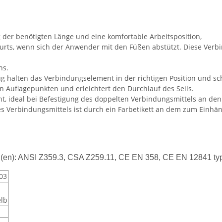
g der benötigten Länge und eine komfortable Arbeitsposition,
Gurts, wenn sich der Anwender mit den Füßen abstützt. Diese Verb
ns.
 halten das Verbindungselement in der richtigen Position und sch
n Auflagepunkten und erleichtert den Durchlauf des Seils.
, ideal bei Befestigung des doppelten Verbindungsmittels an den 
e des Verbindungsmittels ist durch ein Farbetikett an dem zum Ei
rung(en): ANSI Z359.3, CSA Z259.11, CE EN 358, CE EN 12841 t
03
elb