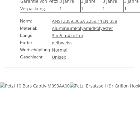
Garantie von Petzl
3 Jahre
3 Jahre
3 Jahre
3 Jahre
Verpackung
1
1
1
1
ANSI Z359.3
CSA Z259.11
EN 358
Norm:
Aluminium
Polyamid
Polyester
Material:
3 m
5 m
4 m
2 m
Länge:
gelb
weiss
Farbe:
Normal
Wertschöpfung:
Unisex
Geschlecht: