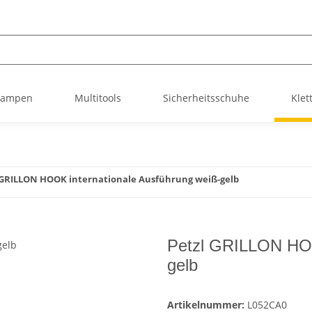
nlampen
Multitools
Sicherheitsschuhe
Klet
 GRILLON HOOK internationale Ausführung weiß-gelb
Petzl GRILLON HOO
gelb
Artikelnummer:
L052CA0