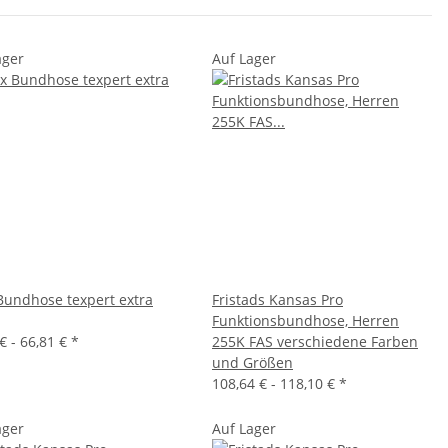
ager
Auf Lager
Bundhose texpert extra
Fristads Kansas Pro
Funktionsbundhose, Herren
€ -
66,81 €
*
255K FAS verschiedene Farben
und Größen
108,64 € -
118,10 €
*
ager
Auf Lager