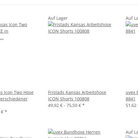
Auf Lager
Auf L
as Icon Two Hose
Fristads Kansas Arbeitshose
uvex 
verschiedener
ICON Shorts 100808
8841
49,92 € -
75,50 €
*
51,62 
8 €
*
Auf L