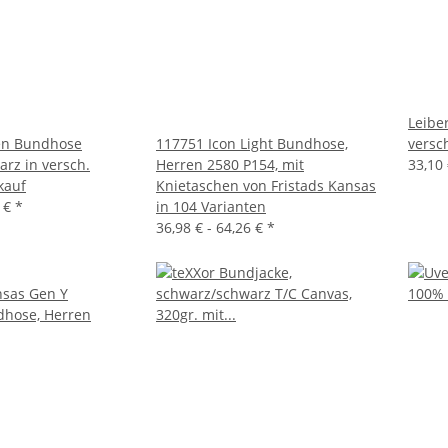
Leibe
gen Bundhose
117751 Icon Light Bundhose,
versc
rz in versch.
Herren 2580 P154, mit
33,10 
kauf
Knietaschen von Fristads Kansas
6 €
*
in 104 Varianten
36,98 € -
64,26 €
*