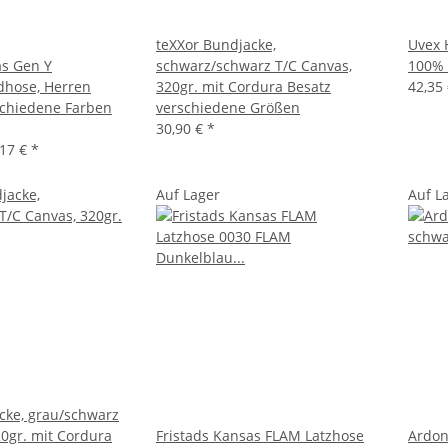
teXXor Bundjacke,
Uvex 
as Gen Y
schwarz/schwarz T/C Canvas,
100%
dhose, Herren
320gr. mit Cordura Besatz
42,35 
schiedene Farben
verschiedene Größen
30,90 €
*
,17 €
*
Auf Lager
Auf L
cke, grau/schwarz
20gr. mit Cordura
Fristads Kansas FLAM Latzhose
Ardon