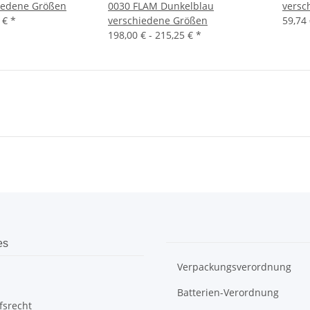
iedene Größen
0030 FLAM Dunkelblau
versc
0 €
*
verschiedene Größen
59,74
198,00 € -
215,25 €
*
es
Verpackungsverordnung
Batterien-Verordnung
fsrecht