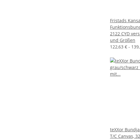
Fristads Kans
Funktionsbun
2122 CYD ver
und Größen
122,63 € -
139
teXXor Bundja
T/C Canvas, 3