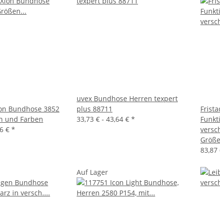
uvex Bundhose Herren texpert
ion Bundhose 3852
plus 88711
Frist
n und Farben
33,73 € -
43,64 €
*
Funkt
46 €
*
versc
Größ
83,87 
Auf Lager