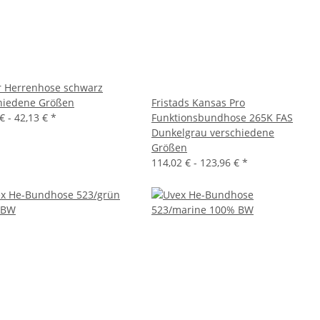
r Herrenhose schwarz
hiedene Größen
Fristads Kansas Pro
€ -
42,13 €
*
Funktionsbundhose 265K FAS
Dunkelgrau verschiedene
Größen
114,02 € -
123,96 €
*