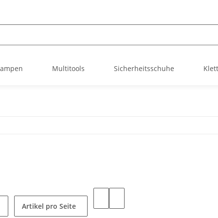
nlampen
Multitools
Sicherheitsschuhe
Klet
Artikel pro Seite